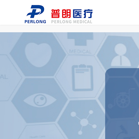
LD.COM