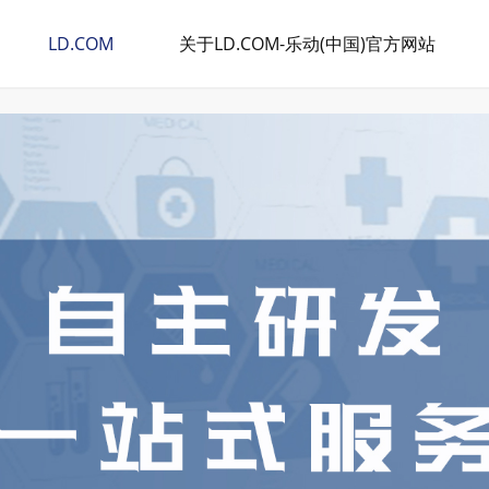
LD.COM
关于LD.COM-乐动(中国)官方网站