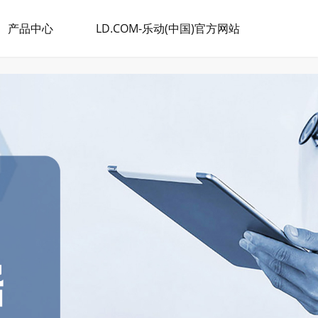
产品中心
LD.COM-乐动(中国)官方网站